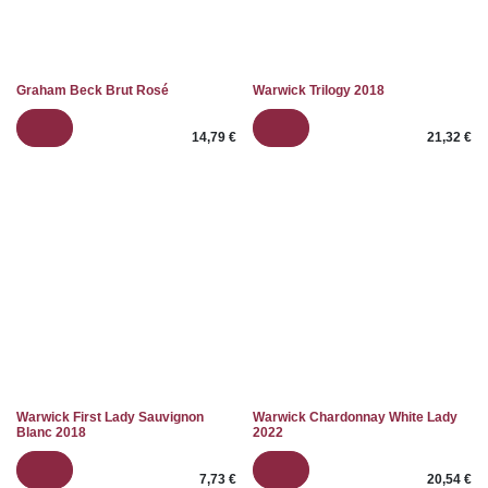
​Graham Beck Brut Rosé
​Warwick Trilogy 2018
14,79
€
21,32
€
​Warwick First Lady
​Warwick Chardonnay White
Sauvignon Blanc 2018
Lady 2022
7,73
€
20,54
€