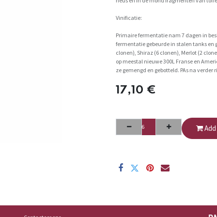
neus en in de mond fragmenten van toff
Vinificatie:
Primaire fermentatie nam 7 dagen in bes
fermentatie gebeurde in stalen tanks en 
clonen), Shiraz (6 clonen), Merlot (2 clo
op meestal nieuwe 300L Franse en Amer
ze gemengd en gebotteld. PAs na verder r
17,10
€
Add 