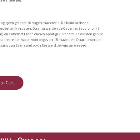
ee en moerbes.
lag, gevolgd door 10 dagen maceratie. De Malolactische
gedeeltelijk in vaten. Daarna werden de Cabernet Sauvignon (6
nen) en Cabernet Franc clonen apart gevinifieerd. Ze werden gerijpt
icaanse eiken vaten voor ongeveer 15 maanden. Daarna werden
ijping van 18 maand op de fles werd de wijn gereleased.
to Cart