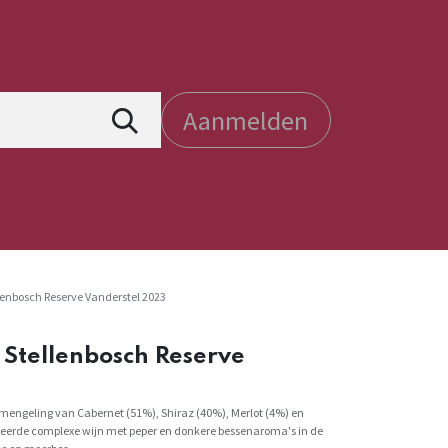
Aanmelden
lenbosch Reserve Vanderstel 2023
 Stellenbosch Reserve
 mengeling van Cabernet (51%), Shiraz (40%), Merlot (4%) en
ceerde complexe wijn met peper en donkere bessenaroma's in de