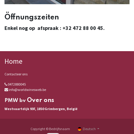
Öffnungszeiten
Enkel nog op afspraak : +32 472 88 00 45.
Home
Contacteer ons
0472880045
info@worldwinesweb.be
Over ons
PMW bv
Westvaartdijk 93F, 1850 Grimbergen, België
Copyright © Bedrijfsnaam
Deutsch