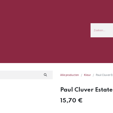
Commerciële Info
Alle producten
Kleur
Paul Cluver 
Paul Cluver Esta
15,70
€