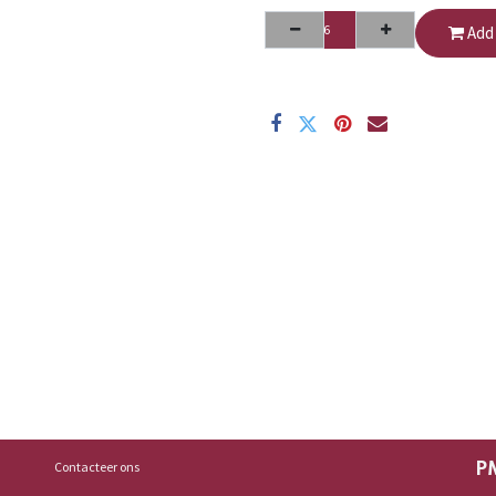
Add 
Contacteer ons
P