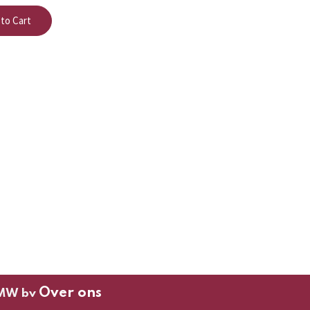
to Cart
Over ons
MW bv