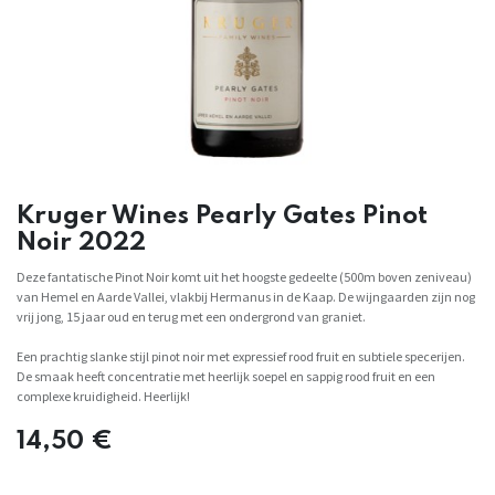
Kruger Wines Pearly Gates Pinot
Noir 2022
Deze fantatische Pinot Noir komt uit het hoogste gedeelte (500m boven zeniveau)
van Hemel en Aarde Vallei, vlakbij Hermanus in de Kaap. De wijngaarden zijn nog
vrij jong, 15 jaar oud en terug met een ondergrond van graniet.
Een prachtig slanke stijl pinot noir met expressief rood fruit en subtiele specerijen.
De smaak heeft concentratie met heerlijk soepel en sappig rood fruit en een
complexe kruidigheid. Heerlijk!
14,50
€