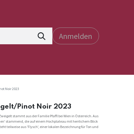
Anmelden
inot Noir 2023
igelt/Pinot Noir 2023
igelt stammt aus der Familie Pfaffl bei Wien in Österreich. Aus
hen' stammend, die auf einem Hochplateau mit herrlichem Blick
teht teilweise aus 'Flysch', einer lokalen Bezeichnung für Ton und