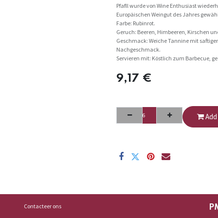
Pfafll wurde von Wine Enthusiast wiede
Europäischen Weingut des Jahres gewählt 
Farbe: Rubinrot.
Geruch: Beeren, Himbeeren, Kirschen u
Geschmack: Weiche Tannine mit saftigen
Nachgeschmack.
Servieren mit: Köstlich zum Barbecue, geg
9,17
€
Add 
Contacteer ons
P