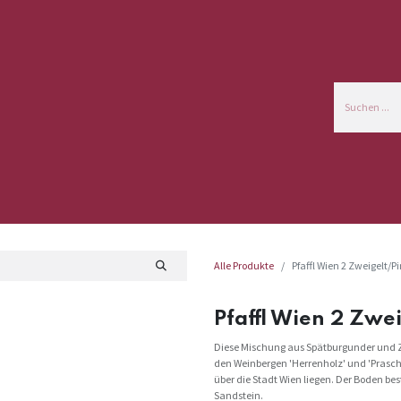
tion
Kommerzielle Informationen
Alle Produkte
Pfaffl Wien 2 Zweigelt/P
Pfaffl Wien 2 Zwe
Diese Mischung aus Spätburgunder und Zwe
den Weinbergen 'Herrenholz' und 'Prasc
über die Stadt Wien liegen. Der Boden bes
Sandstein.