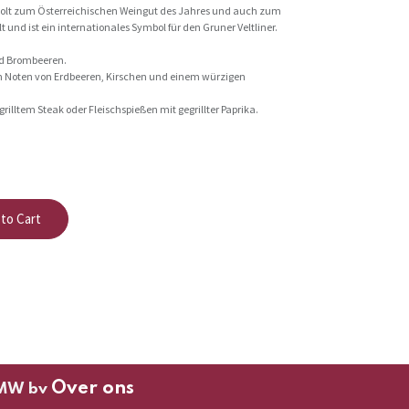
rholt zum Österreichischen Weingut des Jahres und auch zum
und ist ein internationales Symbol für den Gruner Veltliner.
nd Brombeeren.
 Noten von Erdbeeren, Kirschen und einem würzigen
rilltem Steak oder Fleischspießen mit gegrillter Paprika.
to Cart
Over ons
MW bv